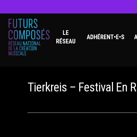
LE
ADHÉRENT•E•S
RÉSEAU
Hit enter to search or ESC to close
Tierkreis – Festival En R