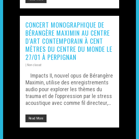
Ressources – Écologie
Accompagnement des
adhérent·es
International
CONCERT MONOGRAPHIQUE DE
BÉRANGÈRE MAXIMIN AU CENTRE
Écologie
D’ART CONTEMPORAIN À CENT
MÈTRES DU CENTRE DU MONDE LE
27/01 À PERPIGNAN
|
Non classé
Impacts II, nouvel opus de Bérangère
Maximin, utilise des enregistrements
audio pour explorer les thèmes du
trauma et de l’oppression par le stress
acoustique avec comme fil directeur,…
Read More