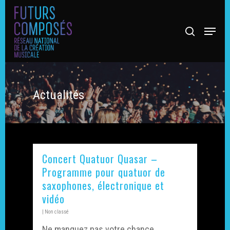
Actualités
Concert Quatuor Quasar –
Programme pour quatuor de
Hit enter to search or ESC to close
saxophones, électronique et
vidéo
|
Non classé
Ne manquez pas votre chance