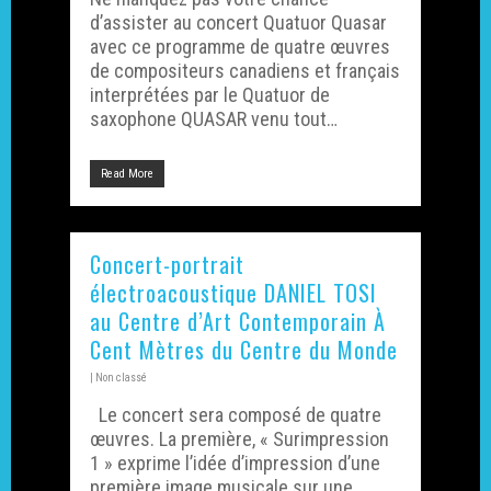
d’assister au concert Quatuor Quasar
avec ce programme de quatre œuvres
de compositeurs canadiens et français
interprétées par le Quatuor de
saxophone QUASAR venu tout…
Read More
Concert-portrait
électroacoustique DANIEL TOSI
au Centre d’Art Contemporain À
Cent Mètres du Centre du Monde
|
Non classé
Le concert sera composé de quatre
œuvres. La première, « Surimpression
1 » exprime l’idée d’impression d’une
première image musicale sur une
LE RÉSEAU