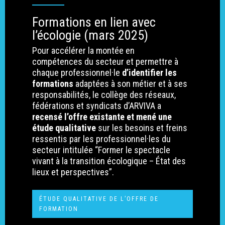
Formations en lien avec
Hit enter to search or ESC to close
l’écologie (mars 2025)
Pour accélérer la montée en
compétences du secteur et permettre à
chaque professionnel·le
d’identifier les
formations
adaptées à son métier et à ses
responsabilités, le collège des réseaux,
fédérations et syndicats d’ARVIVA a
recensé l’offre existante et mené une
étude qualitative
sur les besoins et freins
ressentis par les professionnel·les du
secteur intitulée
“Former le spectacle
vivant à la transition écologique – État des
lieux et perspectives”.
ÉTUDE QUALITATIVE DE L’OFFRE DE
FORMATION