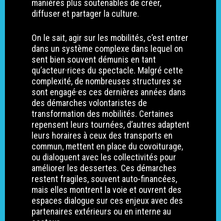
Ressources – Égalité
manières plus soutenables de créer,
Contributions et
diffuser et partager la culture.
Femmes-Hommes-X
recommandations polit
Ressources – Écologie
Accompagnement des
On le sait, agir sur les mobilités, c’est entrer
adhérent·es
dans un système complexe dans lequel on
sent bien souvent démunis en tant
International
qu’acteur·rices du spectacle. Malgré cette
complexité, de nombreuses structures se
Écologie
sont engagé·es ces dernières années dans
des démarches volontaristes de
transformation des mobilités. Certaines
repensent leurs tournées, d’autres adaptent
leurs horaires à ceux des transports en
commun, mettent en place du covoiturage,
ou dialoguent avec les collectivités pour
améliorer les dessertes. Ces démarches
restent fragiles, souvent auto-financées,
mais elles montrent la voie et ouvrent des
espaces dialogue sur ces enjeux avec des
partenaires extérieurs ou en interne au