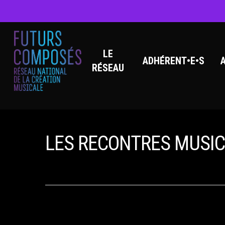
LE
ADHÉRENT•E•S
RÉSEAU
Hit enter to search or ESC to close
LES RECONTRES MUSIC