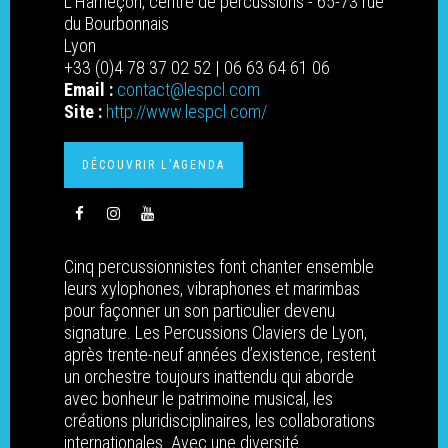
L'Hameçon, centre de percussions - 65-73 rue
du Bourbonnais
Lyon
+33 (0)4 78 37 02 52 | 06 63 64 61 06
Email :
contact@lespcl.com
Site :
http://www.lespcl.com/
DÉCOUVRIR L'AGENDA
Cinq percussionnistes font chanter ensemble
leurs xylophones, vibraphones et marimbas
pour façonner un son particulier devenu
signature. Les Percussions Claviers de Lyon,
après trente-neuf années d’existence, restent
LE RÉSEAU
un orchestre toujours inattendu qui aborde
avec bonheur le patrimoine musical, les
Valeurs et missions
ADHÉRENT•E•S
créations pluridisciplinaires, les collaborations
Carte et liste des adhér
Le bureau et le conseil
internationales. Avec une diversité
ACTIONS