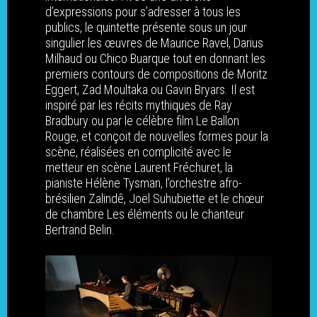
d’administration
d’expressions pour s’adresser à tous les
Réflexion collective en
Paroles des membres 
RESSOURCES
publics, le quintette présente sous un jour
de travail
réseau
Chiffres du réseau
singulier les œuvres de Maurice Ravel, Darius
Enquête “Les pratiques
ACTUALITÉS DU RÉSEAU
Milhaud ou Chico Buarque tout en donnant les
médiation dans les mus
ZAME! 2026 – Zone
Chiffres 2026
Singulières Plurielles –
Adhérer au réseau
premiers contours de compositions de Moritz
AGENDA DES MEMBRES
de création” de Futurs
d’Agitation des Musiqu
Musiques en compositi
Chiffres 2025
Eggert, Zad Moultaka ou Gavin Bryars. Il est
Contacts / Equipe
Composés (2025)
Exploratoires
ANNONCES
inspiré par les récits mythiques de Ray
Partenaires
Annonces
Bradbury ou par le célèbre film Le Ballon
Observation nationale
Rencontres professionn
Connexion
Rouge, et conçoit de nouvelles formes pour la
parcours de musicien·n
nationales – Égalité FH
Offres d’emploi
scène, réalisées en complicité avec le
(2025)
lutte contre les VHSS
metteur en scène Laurent Fréchuret, la
Appels à projet
Enquête VHSS de Futu
pianiste Hélène Tysman, l’orchestre afro-
Accompagnement contr
brésilien Zalindê, Joël Suhubiette et le chœur
Composés (2023)
VHSS
de chambre Les éléments ou le chanteur
Ressources – Égalité
Contributions et
Bertrand Belin.
Femmes-Hommes-X
recommandations polit
Ressources – Écologie
Accompagnement des
adhérent·es
International