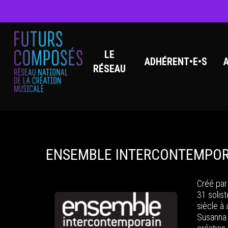
LE
ADHÉRENT•E•S
RÉSEAU
Hit enter to search or ESC to close
ENSEMBLE INTERCONTEMPOR
Créé par
31 solis
siècle à 
Susanna 