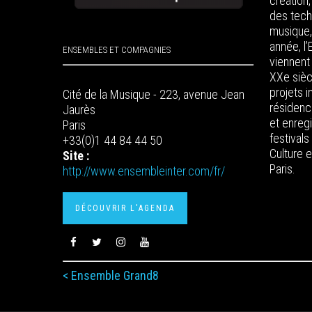
création,
des tech
musique,
année, l
ENSEMBLES ET COMPAGNIES
viennent 
XXe sièc
projets 
Cité de la Musique - 223, avenue Jean
résidenc
Jaurès
et enregi
Paris
festivals
+33(0)1 44 84 44 50
Culture e
Site :
Paris.
http://www.ensembleinter.com/fr/
DÉCOUVRIR L'AGENDA
< Ensemble Grand8