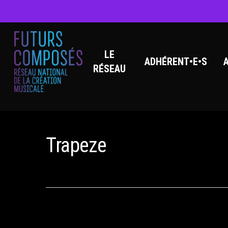
LE
ADHÉRENT•E•S
RÉSEAU
Hit enter to search or ESC to close
Trapeze