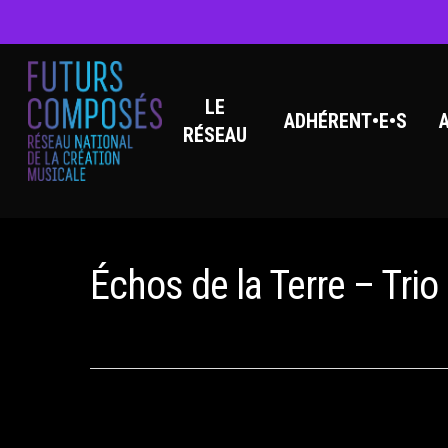
LE
ADHÉRENT•E•S
RÉSEAU
Hit enter to search or ESC to close
Échos de la Terre – Trio