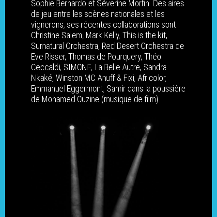
Sophie Bernardo et Séverine Morfin. Des aires
Carte et liste des adhér
Le bureau et le conseil
de jeu entre les scènes nationales et les
ACTIONS
d’administration
vignerons, ses récentes collaborations sont
Réflexion collective en
Paroles des membres 
RESSOURCES
Christine Salem, Mark Kelly, This is the kit,
de travail
réseau
Chiffres du réseau
Surnatural Orchestra, Red Desert Orchestra de
Enquête “Les pratiques
ACTUALITÉS DU RÉSEAU
Eve Risser, Thomas de Pourquery, Théo
médiation dans les mus
ZAME! 2026 – Zone
Chiffres 2026
Singulières Plurielles –
Adhérer au réseau
Ceccaldi, SIMONE, La Belle Autre, Sandra
AGENDA DES MEMBRES
de création” de Futurs
d’Agitation des Musiqu
Musiques en compositi
Chiffres 2025
Nkaké, Winston MC Anuff & Fixi, Africolor,
Contacts / Equipe
Composés (2025)
Exploratoires
ANNONCES
Emmanuel Eggermont, Samir dans la poussière
Partenaires
Annonces
de Mohamed Ouzine (musique de film).
Observation nationale
Rencontres professionn
Connexion
parcours de musicien·n
nationales – Égalité FH
Offres d’emploi
(2025)
lutte contre les VHSS
Appels à projet
Enquête VHSS de Futu
Accompagnement contr
Composés (2023)
VHSS
Ressources – Égalité
Contributions et
Femmes-Hommes-X
recommandations polit
Ressources – Écologie
Accompagnement des
adhérent·es