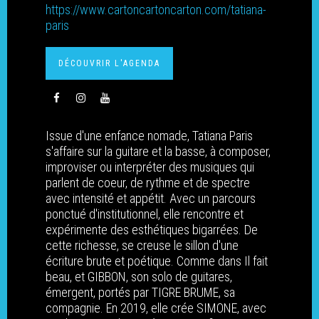
https://www.cartoncartoncarton.com/tatiana-
paris
DÉCOUVRIR L'AGENDA
Issue d'une enfance nomade, Tatiana Paris
s'affaire sur la guitare et la basse, à composer,
improviser ou interpréter des musiques qui
parlent de coeur, de rythme et de spectre
avec intensité et appétit. Avec un parcours
ponctué d'institutionnel, elle rencontre et
expérimente des esthétiques bigarrées. De
cette richesse, se creuse le sillon d'une
écriture brute et poétique. Comme dans Il fait
beau, et GIBBON, son solo de guitares,
LE RÉSEAU
émergent, portés par TIGRE BRUME, sa
compagnie. En 2019, elle crée SIMONE, avec
Valeurs et missions
ADHÉRENT•E•S