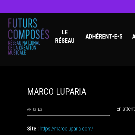
LE
ADHÉRENT•E•S
RÉSEAU
Hit enter to search or ESC to close
MARCO LUPARIA
En atten
ARTISTES
Site :
https://marcoluparia.com/